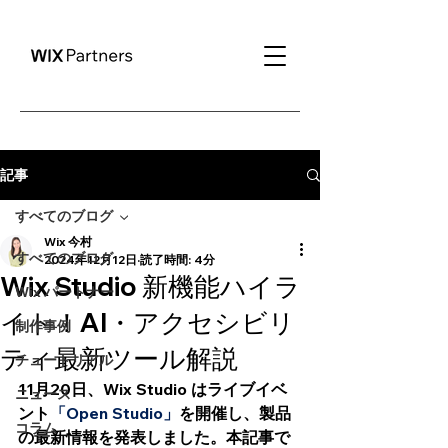
記事
すべてのブログ
Wix 今村
すべてのブログ
2024年12月12日
読了時間: 4分
Wix Studio 新機能ハイラ
Wix パートナー
イト！AI・アクセシビリ
制作事例
ティ最新ツール解説
チュートリアル
11月20日、Wix Studio はライブイベ
ニュース
ント
「Open Studio」
を開催し、製品
コラム
の最新情報を発表しました。
本記事で