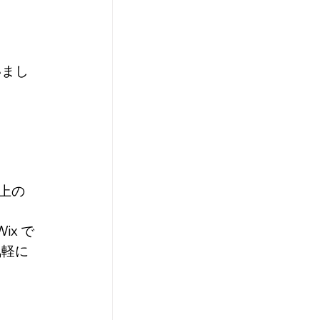
いまし
以上の
x で
気軽に