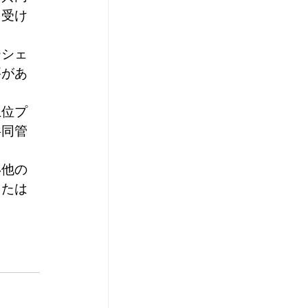
を受け
ーシェ
要があ
上位プ
共同管
い他の
または