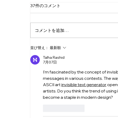
37件のコメント
コメントを追加…
銀行振込しか使えないクライ
並び替え：
最新順
アントへの納品方法とトラブ
Talha Rashid
ル回避策
7月07日
I'm fascinated by the concept of invisi
messages in various contexts. The way 
ASCII art 
invisible text generator
 opens
artists. Do you think the trend of using 
become a staple in modern design?
いいね！
返信