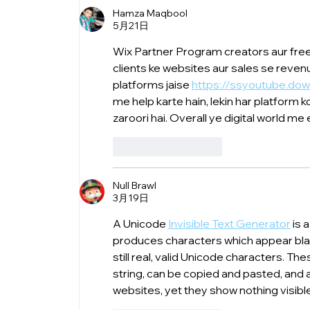
Hamza Maqbool
5月21日
Wix Partner Program creators aur freel
clients ke websites aur sales se revenue
platforms jaise 
https://ssyoutube.do
me help karte hain, lekin har platform k
zaroori hai. Overall ye digital world m
いいね！
返信
Null Brawl
3月19日
A Unicode 
Invisible Text Generator
 is 
produces characters which appear blan
still real, valid Unicode characters. Th
string, can be copied and pasted, and
websites, yet they show nothing visibl