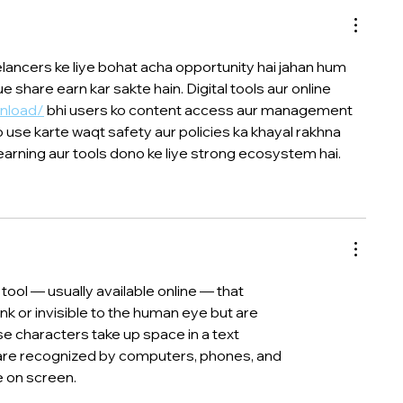
ancers ke liye bohat acha opportunity hai jahan hum 
 share earn kar sakte hain. Digital tools aur online 
wnload/
 bhi users ko content access aur management 
o use karte waqt safety aur policies ka khayal rakhna 
e earning aur tools dono ke liye strong ecosystem hai.
a tool — usually available online — that
k or invisible to the human eye but are
ese characters take up space in a text
 are recognized by computers, phones, and
e on screen.