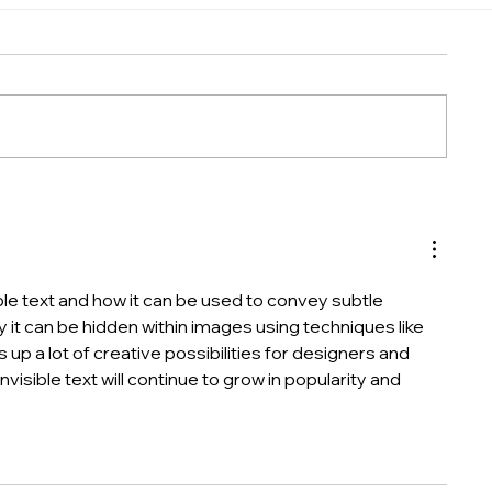
【Wixパートナー必携】クラ
イアントへのサイト納品・権
限移行の完全ガイド ~トラブ
ルゼロで引き渡す3つの方法~
ble text and how it can be used to convey subtle 
it can be hidden within images using techniques like 
 up a lot of creative possibilities for designers and 
invisible text will continue to grow in popularity and 