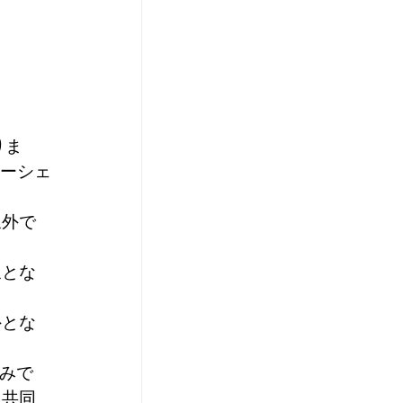
りま
ューシェ
象外で
象とな
外とな
のみで
、共同