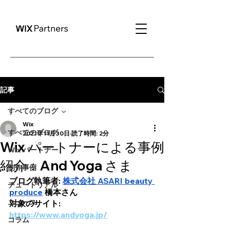
記事
すべてのブログ
Wix
すべてのブログ
2021年11月30日
読了時間: 2分
Wix パートナーによる事例
Wix パートナー
紹介：And Yoga さま
制作事例
ブログ執筆者: 
株式会社 ASARI beauty 
チュートリアル
produce
 橋本さん
ニュース
対象のサイト: 
https://www.andyoga.jp/
コラム